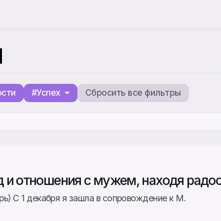
ы
ости
#Успех
Сбросить все фильтры
д и отношения с мужем, находя радос
рь) С 1 декабря я зашла в сопровождение к М.