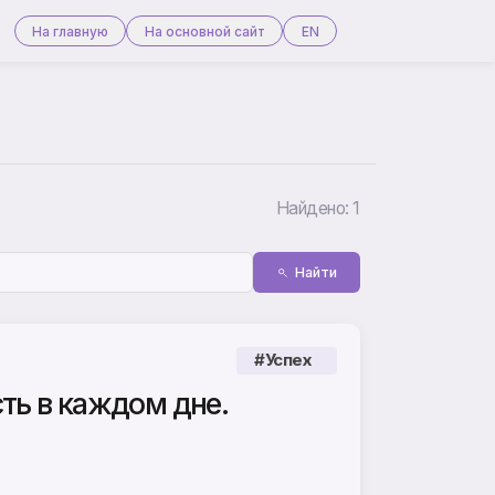
На главную
На основной сайт
EN
Найдено: 1
Найти
#Успех
ть в каждом дне.