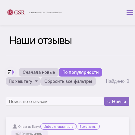
Наши отзывы
Сначала новые
По популярности
Найдено: 9
По хештегу
Сбросить все фильтры
Найти
Ольга де Бенуа
Инфо о специалисте
Все отзывы
#GSRинструменты