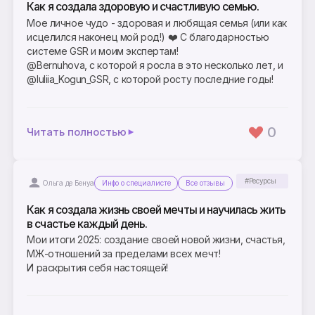
Как я создала здоровую и счастливую семью.
Мое личное чудо - здоровая и любящая семья (или как
исцелился наконец мой род!) ❤️ С благодарностью
системе GSR и моим экспертам!
@Bernuhova, с которой я росла в это несколько лет, и
@Iuliia_Kogun_GSR, с которой росту последние годы!
0
Читать полностью
#Ресурсы
Ольга де Бенуа
Инфо о специалисте
Все отзывы
Как я создала жизнь своей мечты и научилась жить
в счастье каждый день.
Мои итоги 2025: создание своей новой жизни, счастья,
МЖ-отношений за пределами всех мечт!
И раскрытия себя настоящей!