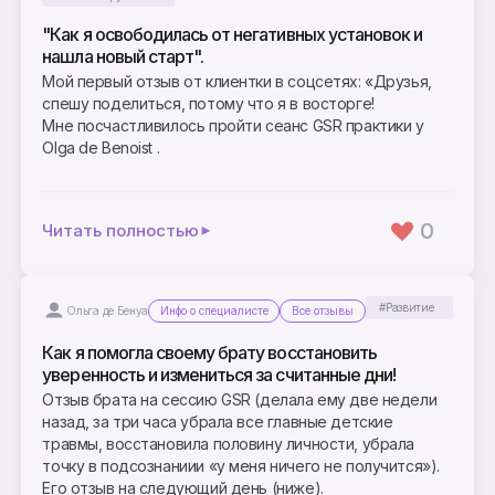
"Как я освободилась от негативных установок и
нашла новый старт".
Мой первый отзыв от клиентки в соцсетях: «Друзья,
спешу поделиться, потому что я в восторге!
Мне посчастливилось пройти сеанс GSR практики у
Olga de Benoist .
0
Читать полностью
#Развитие
Ольга де Бенуа
Инфо о специалисте
Все отзывы
Как я помогла своему брату восстановить
уверенность и измениться за считанные дни!
Отзыв брата на сессию GSR (делала ему две недели
назад, за три часа убрала все главные детские
травмы, восстановила половину личности, убрала
точку в подсознаниии «у меня ничего не получится»).
Его отзыв на следующий день (ниже).