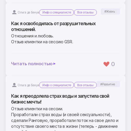
#Жизнь
Ольга де Бенуа
Инфо о специалисте
Все отзывы
Как я освободилась от разрушительных
отношений.
Отношения и любовь.
Отзыв клиентки на сессию GSR.
0
Читать полностью
#Развитие
Ольга де Бенуа
Инфо о специалисте
Все отзывы
Как я преодолела страх воды и запустила свой
бизнес мечты!
Отзыв клиентки на сессии.
Проработали страх воды (и своей сексуальности),
сделали Ранговую, проработали поток на свое дело и
отсутствие своего места в жизни (теперь - движение