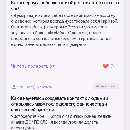
Как я вернула себе жизнь и обрела счастье всего за
час!
«Я умирала, но дала себе последний шанс» Расскажу
о девочке, которая всегда чувствовала себя сиротой.
Она имела боль, размером с Вселенную внутри и
звучала эта боль - «МАМА»… Однажды, после
очередного сеанса с психологом я пришла с одной
единственной целью - лечь и умереть.
0
Читать полностью
#Отношения
Nola Singer
Все отзывы
Как я научилась создавать контакт с людьми и
открылась миру после долгого одиночества и
внутренней пустоты.
Чистосердечное … Когда я садилась ранее делать
анализ ДО/ ПОСЛЕ , я всегда любила делать
структурно.