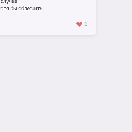
 случае.
отя бы облегчить.
0