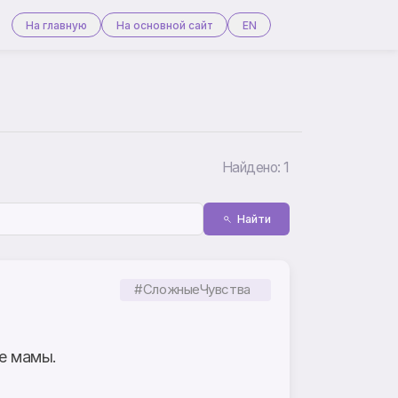
На главную
На основной сайт
EN
Найдено: 1
Найти
#СложныеЧувства
же мамы.
.