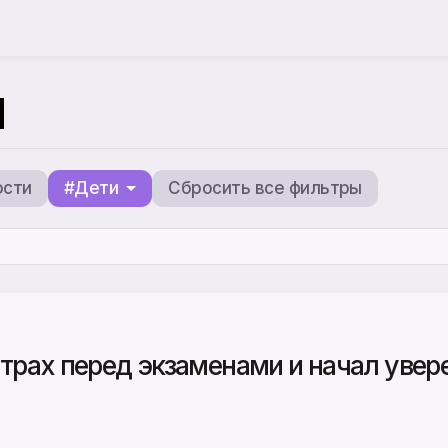
ы
ости
#Дети
Сбросить все фильтры
трах перед экзаменами и начал увер