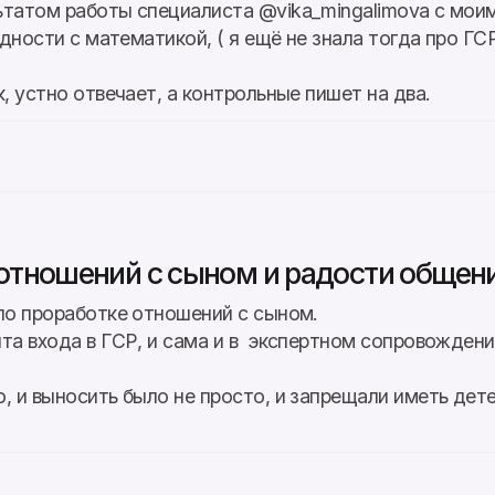
ьтатом работы специалиста @vika_mingalimova с мои
удности с математикой, ( я ещё не знала тогда про ГСР
, устно отвечает, а контрольные пишет на два.
отношений с сыном и радости общени
 по проработке отношений с сыном.
та входа в ГСР, и сама и в экспертном сопровождени
, и выносить было не просто, и запрещали иметь дет