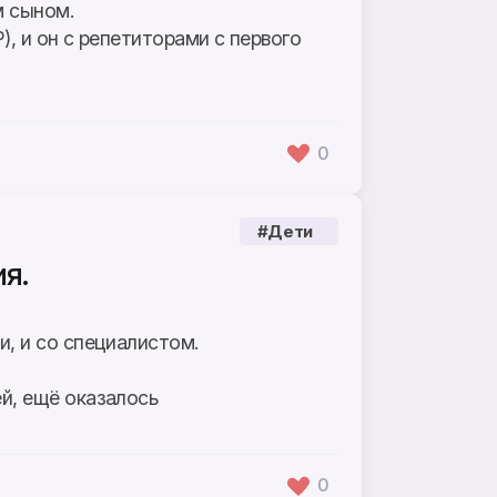
м сыном.
), и он с репетиторами с первого
0
#Дети
я.
и, и со специалистом.
ей, ещё оказалось
0