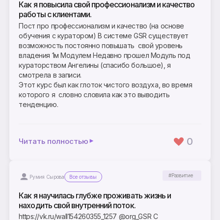
Как я повысила свой профессионализм и качество
работы с клиентами.
Пост про профессионализм и качество (на основе
обучения с куратором) В системе GSR существует
возможность постоянно повышать свой уровень
владения 1м Модулем Недавно прошел Модуль под
кураторством Ангелины (спасибо большое), я
смотрела в записи.
Этот курс был как глоток чистого воздуха, во время
которого я словно словила как это выводить
тенденцию.
0
Читать полностью
#Развитие
Румия Сырова
Все отзывы
Как я научилась глубже проживать жизнь и
находить свой внутренний поток.
https://vk.ru/wall154260355_1257 @org_GSR С