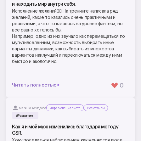
и находить мир внутри себя.
Исполнение желаний🧚‍♀️ На тренинге написала ряд
желаний, какие то казались очень практичными и
реальными, а что то казалось на уровне фэнтези, но
все равно хотелось бы.
Например, одно из них звучало как перемещаться по
мультивселенным, возможность выбирать иные
варианты динамики, как выбирать из множества
вариантов наилучший и переключаться между ними
быстро и экологично.
0
Читать полностью
Марина Ахмедова
Инфо о специалисте
Все отзывы
#Развитие
Как я и мой муж изменились благодаря методу
GSR.
Хочу поделиться наблюдением как меняются люди