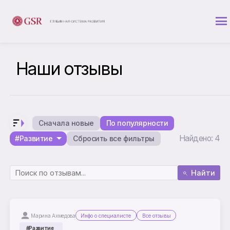
Наши отзывы
Сначала новые
По популярности
Найдено: 4
#Развитие
Сбросить все фильтры
Найти
Марина Ахмедова
Инфо о специалисте
Все отзывы
#Развитие