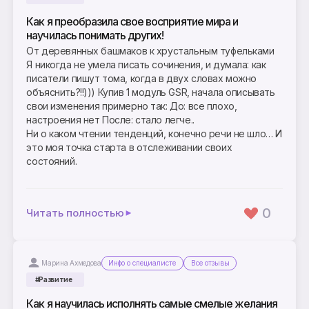
Как я преобразила свое восприятие мира и
научилась понимать других!
От деревянных башмаков к хрустальным туфельками
Я никогда не умела писать сочинения, и думала: как
писатели пишут тома, когда в двух словах можно
объяснить?!!))) Купив 1 модуль GSR, начала описывать
свои изменения примерно так: До: все плохо,
настроения нет После: стало легче..
Ни о каком чтении тенденций, конечно речи не шло… И
это моя точка старта в отслеживании своих
состояний.
0
Читать полностью
Марина Ахмедова
Инфо о специалисте
Все отзывы
#Развитие
Как я научилась исполнять самые смелые желания