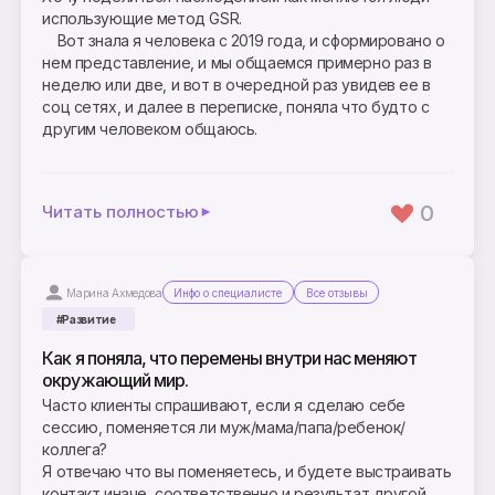
использующие метод GSR.
⠀ Вот знала я человека с 2019 года, и сформировано о
нем представление, и мы общаемся примерно раз в
неделю или две, и вот в очередной раз увидев ее в
соц сетях, и далее в переписке, поняла что будто с
другим человеком общаюсь.
0
Читать полностью
Марина Ахмедова
Инфо о специалисте
Все отзывы
#Развитие
Как я поняла, что перемены внутри нас меняют
окружающий мир.
Часто клиенты спрашивают, если я сделаю себе
сессию, поменяется ли муж/мама/папа/ребенок/
коллега?
Я отвечаю что вы поменяетесь, и будете выстраивать
контакт иначе, соответственно и результат другой.