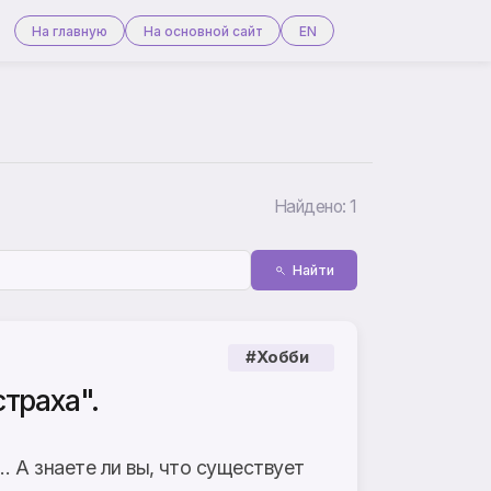
На главную
На основной сайт
EN
Найдено: 1
Найти
#Хобби
страха".
 А знаете ли вы, что существует