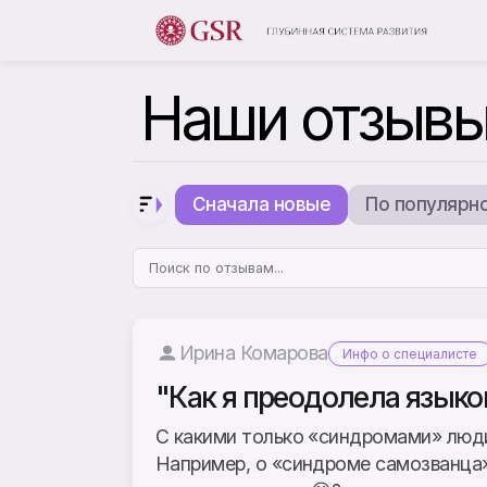
Наши отзыв
Сначала новые
По популярн
Ирина Комарова
Инфо о специалисте
"Как я преодолела языков
С какими только «синдромами» люд
Например, о «синдроме самозванца»